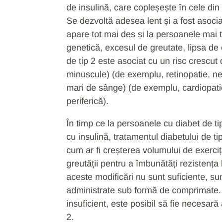
de insulină, care copleșește în cele di
Se dezvoltă adesea lent și a fost asociat
apare tot mai des și la persoanele mai ti
genetică, excesul de greutate, lipsa de e
de tip 2 este asociat cu un risc crescu
minuscule) (de exemplu, retinopatie, ne
mari de sânge) (de exemplu, cardiopati
periferică).
În timp ce la persoanele cu diabet de tip
cu insulină, tratamentul diabetului de tip
cum ar fi creșterea volumului de exerciț
greutății pentru a îmbunătăți rezistența
aceste modificări nu sunt suficiente, s
administrate sub formă de comprimate. Î
insuficient, este posibil să fie necesar
2.