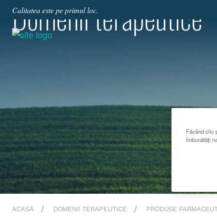
Domenii terapeutice
Calitatea este pe primul loc.
Făcând clic p
îmbunătăți na
ACASĂ
DOMENII TERAPEUTICE
PRODUSE FARMACEUT