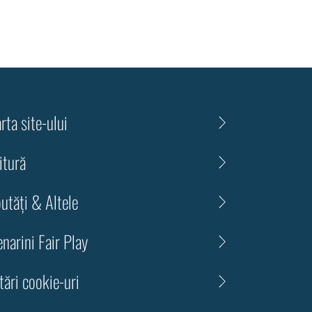
rta site-ului
itură
utăți & Altele
narini Fair Play
tări cookie-uri