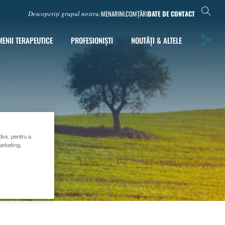
MENARINI.COM
ȚĂRI
DATE DE CONTACT
Descoperiți grupul nostru:
ENII TERAPEUTICE
PROFESIONIȘTI
NOUTĂȚI & ALTELE
dvs. pentru a
marketing.