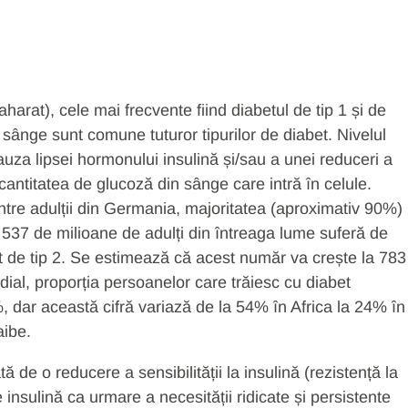
aharat), cele mai frecvente fiind diabetul de tip 1 și de
n sânge sunt comune tuturor tipurilor de diabet. Nivelul
cauza lipsei hormonului insulină și/sau a unei reduceri a
cantitatea de glucoză din sânge care intră în celule.
ntre adulții din Germania, majoritatea (aproximativ 90%)
v 537 de milioane de adulți din întreaga lume suferă de
et de tip 2. Se estimează că acest număr va crește la 783
ial, proporția persoanelor care trăiesc cu diabet
 dar această cifră variază de la 54% în Africa la 24% în
aibe.
ă de o reducere a sensibilității la insulină (rezistență la
 insulină ca urmare a necesității ridicate și persistente