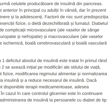
n urmă celulele producătoare de insulină din pancreas.
 anterior în principal cu adulții în vârstă, dar în prezent
nere și la adolescenți. Factorii de risc sunt predispoziția
xerciții fizice, o dietă dezechilibrată și fumatul. Diabetul
t de complicații microvasculare (ale vaselor de sânge
uropatie și nefropatie) și macrovasculare (ale vaselor
e ischemică, boală cerebrovasculară și boală vasculară
 1 deficitul absolut de insulină este tratat în primul rând
 2 se axează inițial pe modificări ale stilului de viață,
ii fizice, modificarea regimului alimentar și normalizarea
 la insulină și a reduce necesarul de insulină. Dacă
unt disponibile terapii medicamentoase, adesea
n cazul în care controlul glicemiei este în continuare
ă administrarea de insulină la persoanele cu diabet de tip