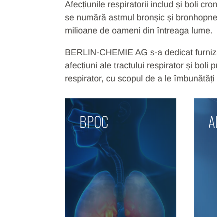
Afecțiunile respiratorii includ și boli c
se numără astmul bronșic și bronhopne
milioane de oameni din întreaga lume.
BERLIN-CHEMIE AG s-a dedicat furniză
afecțiuni ale tractului respirator și bol
respirator, cu scopul de a le îmbunătăți c
BPOC
A