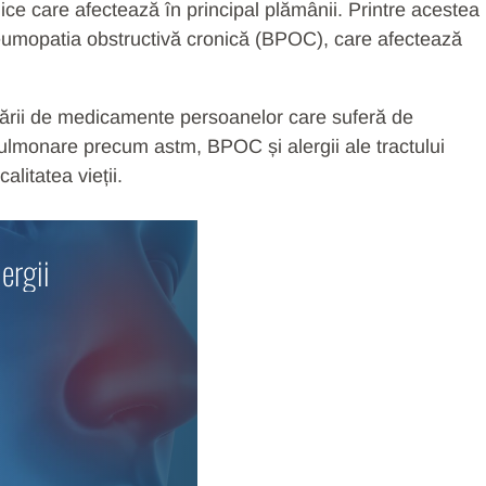
ronice care afectează în principal plămânii. Printre acestea
umopatia obstructivă cronică (BPOC), care afectează
rii de medicamente persoanelor care suferă de
i pulmonare precum astm, BPOC și alergii ale tractului
alitatea vieții.
lergii