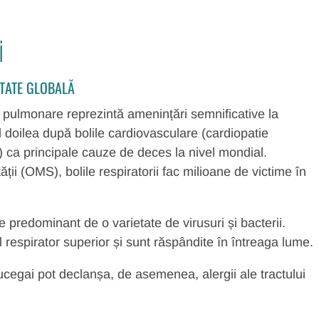
i
ĂTATE GLOBALĂ
ile pulmonare reprezintă amenințări semnificative la
l doilea după bolile cardiovasculare (cardiopatie
) ca principale cauze de deces la nivel mondial.
i (OMS), bolile respiratorii fac milioane de victime în
te predominant de o varietate de virusuri și bacterii.
ul respirator superior și sunt răspândite în întreaga lume.
ucegai pot declanșa, de asemenea, alergii ale tractului