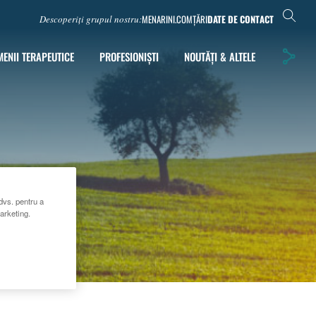
MENARINI.COM
ȚĂRI
DATE DE CONTACT
Descoperiți grupul nostru:
ENII TERAPEUTICE
PROFESIONIȘTI
NOUTĂȚI & ALTELE
dvs. pentru a
marketing.