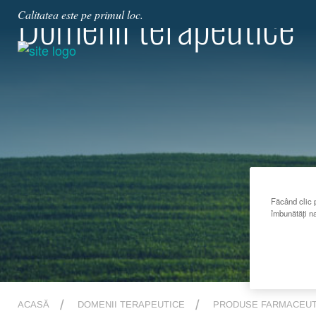
Domenii terapeutice
Calitatea este pe primul loc.
Făcând clic p
îmbunătăți na
ACASĂ
DOMENII TERAPEUTICE
PRODUSE FARMACEUT