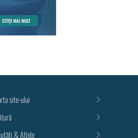
CITIȚI MAI MULT
rta site-ului
itură
utăți & Altele