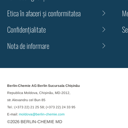
Etica în afaceri și conformitatea
Me
Confidenţialitate
Se
Nota de informare
Berlin-Chemie AG Berlin Sucursala Chișinău
Republica Moldova, Chișinău, MD-2012,
str. Alexandru cel Bun 85
Tel.: (+373 22) 21 25 58; (+373 22) 24 33 95
E-mail:
moldova@berlin-chemie.com
©
2026
BERLIN-CHEMIE MD