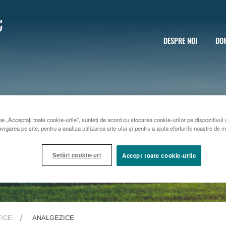
e
DESPRE NOI
DOM
e „Acceptați toate cookie-urile”, sunteți de acord cu stocarea cookie-urilor pe dispozitivul 
vigarea pe site, pentru a analiza utilizarea site-ului și pentru a ajuta eforturile noastre de 
Setări cookie-uri
Accept toate cookie-urile
ICE
ANALGEZICE