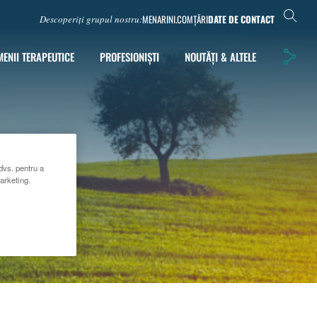
MENARINI.COM
ȚĂRI
DATE DE CONTACT
Descoperiți grupul nostru:
ENII TERAPEUTICE
PROFESIONIȘTI
NOUTĂȚI & ALTELE
dvs. pentru a
marketing.