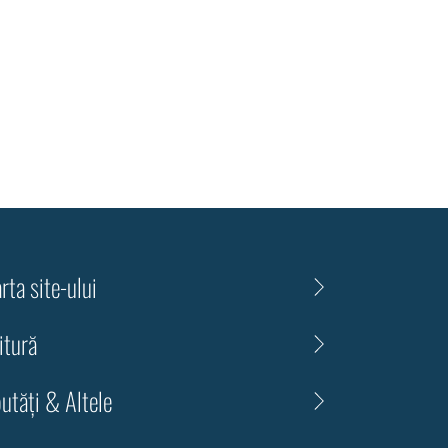
rta site-ului
itură
utăți & Altele