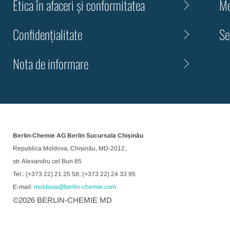
Etica în afaceri și conformitatea
Me
Confidenţialitate
Se
Nota de informare
Berlin-Chemie AG Berlin Sucursala Chișinău
Republica Moldova, Chișinău, MD-2012,
str. Alexandru cel Bun 85
Tel.: (+373 22) 21 25 58; (+373 22) 24 33 95
E-mail:
moldova@berlin-chemie.com
©
2026
BERLIN-CHEMIE MD