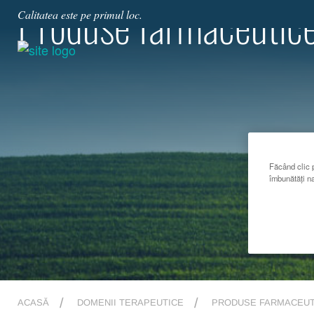
Produse farmaceutic
Calitatea este pe primul loc.
Făcând clic p
îmbunătăți na
ACASĂ
DOMENII TERAPEUTICE
PRODUSE FARMACEUT